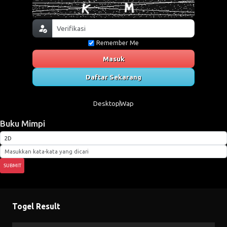
Remember Me
Masuk
Daftar Sekarang
Desktop
Wap
Buku Mimpi
Togel Result