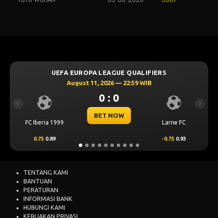
UEFA EUROPA LEAGUE QUALIFIERS
August 11, 2026 — 22:59 WIB
0 : 0
Previous
Next
BET NOW
FC Iberia 1999
Larne FC
0.75
0.89
-0.75
0.93
TENTANG KAMI
BANTUAN
PERATURAN
INFORMASI BANK
HUBUNGI KAMI
KEBIJAKAN PRIVASI