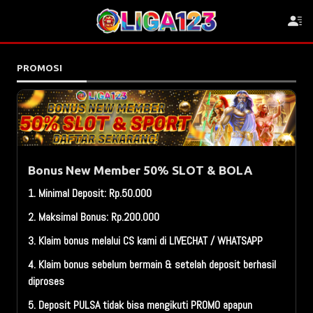
PROMOSI
Bonus New Member 50% SLOT & BOLA
1. Minimal Deposit: Rp.50.000
2. Maksimal Bonus: Rp.200.000
3. Klaim bonus melalui CS kami di LIVECHAT / WHATSAPP
4. Klaim bonus sebelum bermain & setelah deposit berhasil
diproses
5. Deposit PULSA tidak bisa mengikuti PROMO apapun