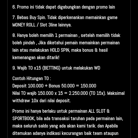
6. Promo ini tidak dapat digabungkan dengan promo lain
7. Bebas Buy Spin. Tidak diperkenankan memainkan game
MONEY ROLL / Slot 3line lainnya.
8. Hanya boleh memilih 1 permainan , setelah memilih tidak
boleh pindah , Jika diketahui pemain memainkan permainan
lain atau melakukan HOLD SPIN, maka bonus & hasil
kemenangan akan ditarik!
9. Wajib TO x15 (BETTING) untuk melakukan WD
Contoh Hitungan TO :
Deposit 100.000 + Bonus 50.000 = 150.000
Nilai TO wajib 150.000 x 15 = 2.250.000 (TO 15x). Maksimal
withdraw 10x dari nilai deposit.
Promo ini hanya berlaku untuk permainan
ALL SLOT &
SPORTBOOK
, bila ada transaksi taruhan pada permainan lain,
maka seluruh saldo yang ada akan kami tarik. dan Apabila
ditemukan adanya indikasi kecurangan baik team ataupun