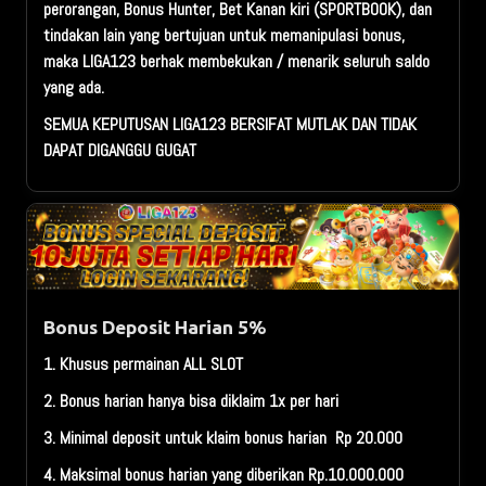
perorangan, Bonus Hunter, Bet Kanan kiri (SPORTBOOK), dan
tindakan lain yang bertujuan untuk memanipulasi bonus,
maka LIGA123 berhak membekukan / menarik seluruh saldo
yang ada.
SEMUA KEPUTUSAN LIGA123 BERSIFAT MUTLAK DAN TIDAK
DAPAT DIGANGGU GUGAT
Bonus Deposit Harian 5%
1. Khusus permainan ALL SLOT
2. Bonus harian hanya bisa diklaim 1x per hari
3. Minimal deposit untuk klaim bonus harian Rp 20.000
4. Maksimal bonus harian yang diberikan Rp.10.000.000